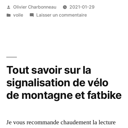
Publié
Olivier Charbonneau
2021-01-29
la
par
Publié
sur
voile
Laisser un commentaire
voile
dans
Lire
»
la
voile
Tout savoir sur la
signalisation de vélo
de montagne et fatbike
Je vous recommande chaudement la lecture