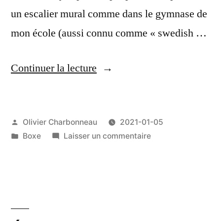
un escalier mural comme dans le gymnase de
mon école (aussi connu comme « swedish …
de
Continuer la lecture
«
Grimper
Publié
Olivier Charbonneau
2021-01-05
aux
par
Publié
sur
Boxe
Laisser un commentaire
murs
dans
Grimper
»
aux
murs