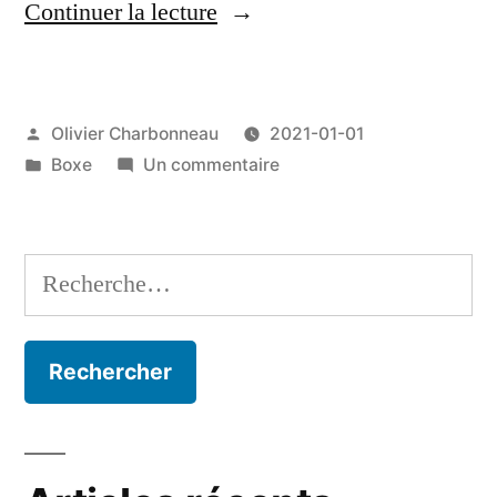
de
Continuer la lecture
«
Éloge
Publié
Olivier Charbonneau
2021-01-01
de
par
Publié
sur
Boxe
Un commentaire
la
dans
Éloge
boxe
de
la
»
Rechercher :
boxe