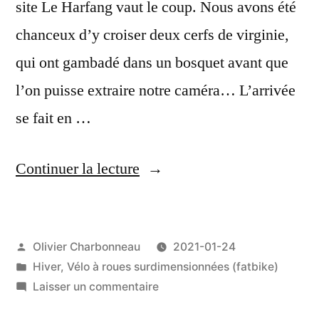
site Le Harfang vaut le coup. Nous avons été
chanceux d’y croiser deux cerfs de virginie,
qui ont gambadé dans un bosquet avant que
l’on puisse extraire notre caméra… L’arrivée
se fait en …
de
Continuer la lecture
«
Bain
Publié
Olivier Charbonneau
2021-01-24
de
par
Publié
Hiver
,
Vélo à roues surdimensionnées (fatbike)
neige
dans
sur
Laisser un commentaire
au
Bain