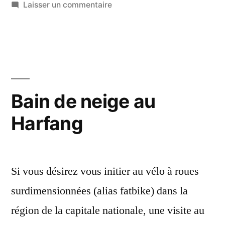
dans
sur
Laisser un commentaire
Tout
savoir
sur
la
signalisation
de
Bain de neige au
vélo
Harfang
de
montagne
et
fatbike
Si vous désirez vous initier au vélo à roues
surdimensionnées (alias fatbike) dans la
région de la capitale nationale, une visite au