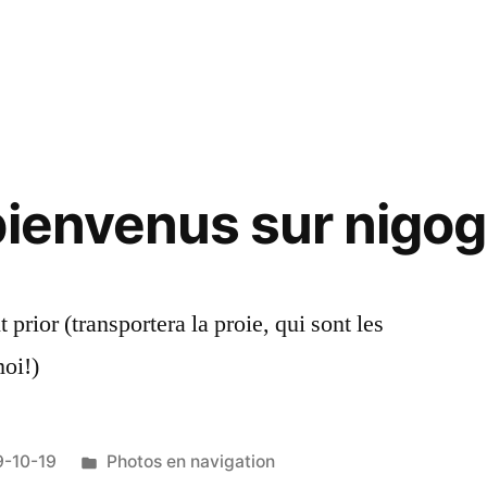
dans
e »
sac
bienvenus sur nigog
prior (transportera la proie, qui sont les
moi!)
Publié
9-10-19
Photos en navigation