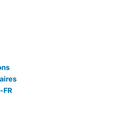
ons
aires
s-FR