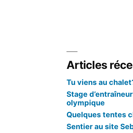
dans
nus
ca
Articles réc
Tu viens au chalet
Stage d’entraîneu
olympique
Quelques tentes c
Sentier au site Se