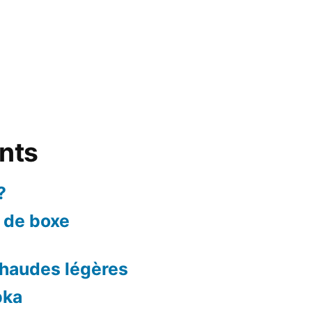
ents
?
r de boxe
haudes légères
bka