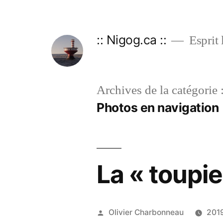
Aller
au
:: Nigog.ca ::
Esprit 
contenu
Archives de la catégorie 
Photos en navigation
La « toupi
Publié
Olivier Charbonneau
2019