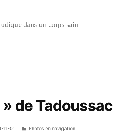
ludique dans un corps sain
:
e » de Tadoussac
Publié
-11-01
Photos en navigation