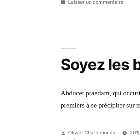
par
sur
Laisser un commentaire
La
« toupi
de
Tadous
Soyez les 
Abducet praedam, qui occurit 
premiers à se précipiter sur 
Publié
Olivier Charbonneau
201